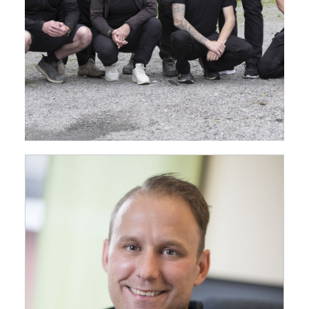
Kontakta oss
Välkommen till vår kontaktsida.
Här hittar du all information om oss,
telefonnummer och adresser.
MäTeC AB
Nystrandsgatan 23