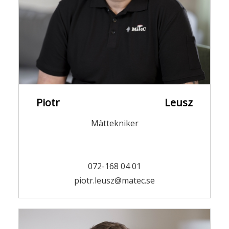
Piotr Leusz
Mättekniker
072-168 04 01
piotr.leusz@matec.se