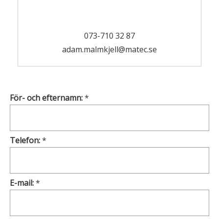
073-710 32 87
adam.malmkjell@matec.se
För- och efternamn:
*
Telefon:
*
E-mail:
*