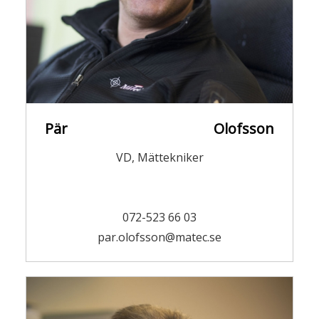
633 46 Eskilstuna
Pär Olofsson
VD, Mättekniker
072-523 66 03
par.olofsson@matec.se