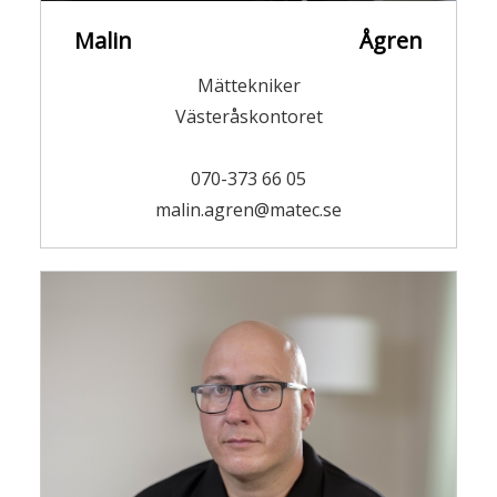
Malin Ågren
Mättekniker
Västeråskontoret
070-373 66 05
malin.agren@matec.se